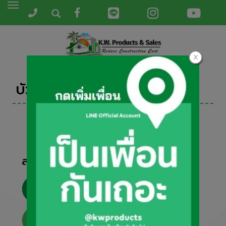
Toggle
navigation
บัวอลูมิเนียม ทำสี
สนใจสอบถามหรือสั่งซื้อ
061-3201221
@KWPRODUCTS