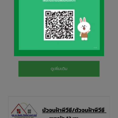
ตัวจบฝ้าพีวีซี KWPU-9
ดูเพิ่มเติม