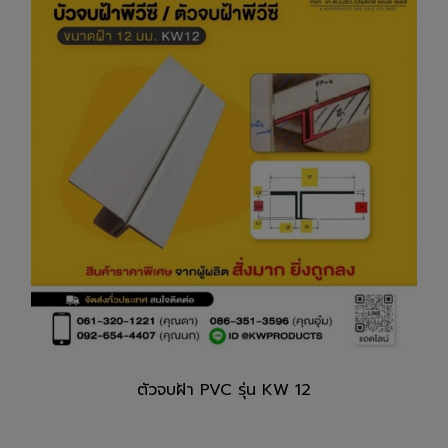
ตัวจบฝ้า PVC รุ่น KW 12